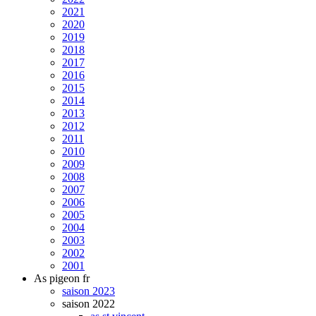
2021
2020
2019
2018
2017
2016
2015
2014
2013
2012
2011
2010
2009
2008
2007
2006
2005
2004
2003
2002
2001
As pigeon fr
saison 2023
saison 2022