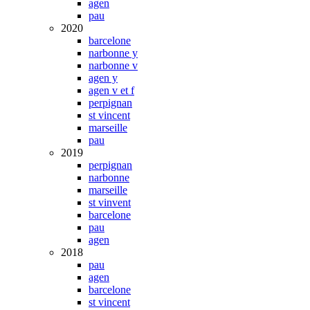
agen
pau
2020
barcelone
narbonne y
narbonne v
agen y
agen v et f
perpignan
st vincent
marseille
pau
2019
perpignan
narbonne
marseille
st vinvent
barcelone
pau
agen
2018
pau
agen
barcelone
st vincent