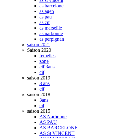
as st vincent
as barcelone
as agen
as pau
as cif
as marseille
as narbonne
as perpignan
saison 2021
Saison 2020
femelles
zone
cif 3ans
cif
saison 2019
3 ans
cif
saison 2018
3ans
cif
saison 2015
AS Narbonne
AS PAU
AS BARCELONE
AS St VINCENT