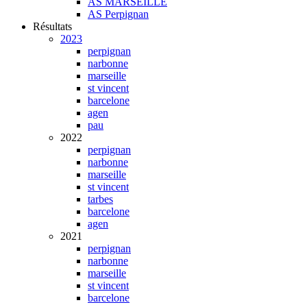
AS MARSEILLE
AS Perpignan
Résultats
2023
perpignan
narbonne
marseille
st vincent
barcelone
agen
pau
2022
perpignan
narbonne
marseille
st vincent
tarbes
barcelone
agen
2021
perpignan
narbonne
marseille
st vincent
barcelone