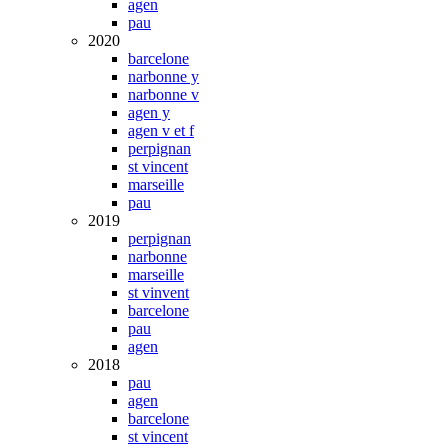
agen
pau
2020
barcelone
narbonne y
narbonne v
agen y
agen v et f
perpignan
st vincent
marseille
pau
2019
perpignan
narbonne
marseille
st vinvent
barcelone
pau
agen
2018
pau
agen
barcelone
st vincent