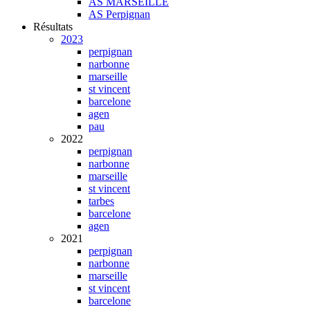
AS MARSEILLE
AS Perpignan
Résultats
2023
perpignan
narbonne
marseille
st vincent
barcelone
agen
pau
2022
perpignan
narbonne
marseille
st vincent
tarbes
barcelone
agen
2021
perpignan
narbonne
marseille
st vincent
barcelone