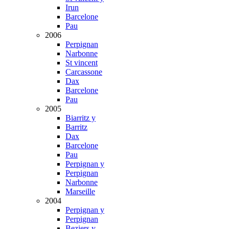
Irun
Barcelone
Pau
2006
Perpignan
Narbonne
St vincent
Carcassone
Dax
Barcelone
Pau
2005
Biarritz y
Barritz
Dax
Barcelone
Pau
Perpignan y
Perpignan
Narbonne
Marseille
2004
Perpignan y
Perpignan
Beziers y