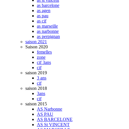
as st vincent
as barcelone
as agen
as pau
as cif
as marseille
as narbonne
as perpignan
saison 2021
Saison 2020
femelles
zone
cif 3ans
cif
saison 2019
3 ans
cif
saison 2018
3ans
cif
saison 2015
AS Narbonne
AS PAU
AS BARCELONE
AS St VINCENT