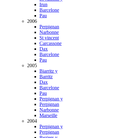
Irun
Barcelone
Pau
2006
Perpignan
Narbonne
St vincent
Carcassone
Dax
Barcelone
Pau
2005
Biarritz y
Barritz
Dax
Barcelone
Pau
Perpignan y
Perpignan
Narbonne
Marseille
2004
Perpignan y
Perpignan
Beziers y