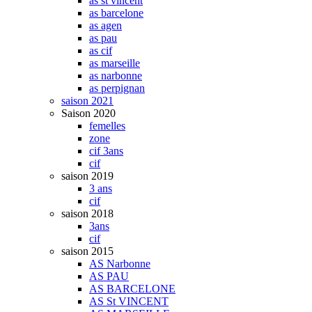
as st vincent
as barcelone
as agen
as pau
as cif
as marseille
as narbonne
as perpignan
saison 2021
Saison 2020
femelles
zone
cif 3ans
cif
saison 2019
3 ans
cif
saison 2018
3ans
cif
saison 2015
AS Narbonne
AS PAU
AS BARCELONE
AS St VINCENT