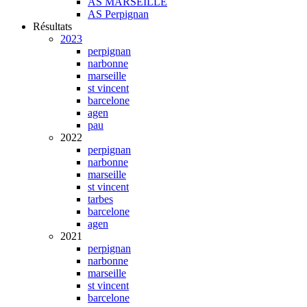
AS MARSEILLE
AS Perpignan
Résultats
2023
perpignan
narbonne
marseille
st vincent
barcelone
agen
pau
2022
perpignan
narbonne
marseille
st vincent
tarbes
barcelone
agen
2021
perpignan
narbonne
marseille
st vincent
barcelone