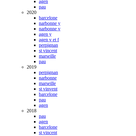
agen
pau
2020
barcelone
narbonne y
narbonne v
agen y
agen v et f
perpignan
st vincent
marseille
pau
2019
perpignan
narbonne
marseille
st vinvent
barcelone
pau
agen
2018
pau
agen
barcelone
st vincent